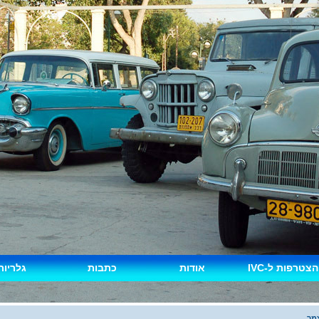
הצטרפות ל-IVC
אודות
כתבות
גלריות
מך