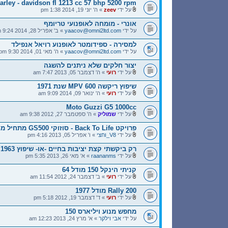
arley - davidson fl 1213 cc 57 bhp 5200 rpm
על ידי
zeev
» ה' יוני 19, 2014 1:38 pm
אונרי - מומחה לאופנועי טריומף
על ידי
yaacov@omni2ltd.com
» ב' אפריל 28, 2014 9:24 pm
למסירה - ספידומטר לאופנוע רויאל אנפילד
על ידי
yaacov@omni2ltd.com
» ה' מאי 01, 2014 9:30 pm
יצור חלקים שלא ניתנים להשגה
על ידי
רועי
» ה' דצמבר 05, 2013 7:47 am
שיפוץ ריקשה MPV 600 שנת 1971
על ידי
רועי
» ה' ינואר 09, 2014 9:09 am
Moto Guzzi G5 1000cc
על ידי
שמוליק
» ה' ספטמבר 27, 2012 9:38 am
פרויקט Back To Life - סוזוקי GS500 מתחיל מחדש
על ידי
V8_וחצי
» ו' אפריל 05, 2013 4:16 pm
רק ביקשתי קצת יציבות בחיים -או- שיפוץ Lambretta Tv 175 1963
על ידי
raananms
» א' מאי 26, 2013 5:35 pm
קניתי הינקל 150 מודל 64
על ידי
רועי
» ב' דצמבר 24, 2012 11:54 am
Rally 200 מודל 1977
על ידי
רועי
» ד' דצמבר 19, 2012 5:18 pm
מחפש מנוע ויליארס 150
על ידי
אבי וילקר
» א' מרץ 24, 2013 12:23 am