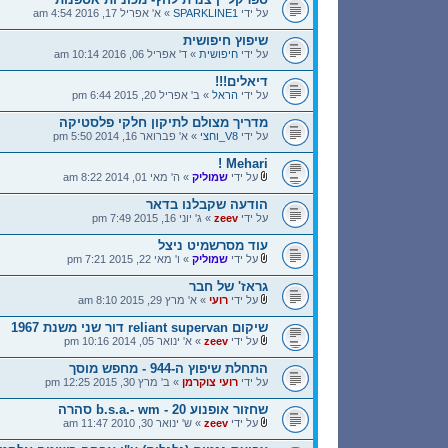
על ידי
SPARKLINE1
» א' אפריל 17, 2016 4:54 am
שיפוץ חיפושית
על ידי
חיפושית
» ד' אפריל 06, 2016 10:14 am
דיאלים!!!
על ידי
הראל
» ב' אפריל 20, 2015 6:44 pm
מדריך מצולם לתיקון חלקי פלסטיקה
על ידי
V8_וחצי
» א' פברואר 16, 2014 5:50 pm
Mehari !
על ידי
שמוליק
» ה' מאי 01, 2014 8:22 am
הודעה שקבלנו בדאר
על ידי
zeev
» ג' יוני 16, 2015 7:49 pm
עוד מסרשמיט ניצל
על ידי
שמוליק
» ו' מאי 22, 2015 7:21 pm
גראז' של חבר
על ידי
רועי
» א' מרץ 29, 2015 8:10 am
שיקום reliant supervan דור שני משנת 1967
על ידי
zeev
» א' ינואר 05, 2014 10:16 pm
התחלת שיפוץ ה-944 - מחפש מוסך
על ידי
רועי צוקרמן
» ב' מרץ 30, 2015 12:25 pm
שחזור אופנוע b.s.a.- wm - 20 סהרה
על ידי
zeev
» ש' ינואר 30, 2010 11:47 am