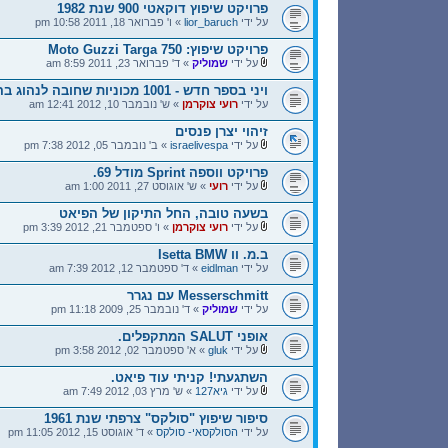
פרויקט שיפוץ דוקאטי 900 שנת 1982
על ידי
lior_baruch
» ו' פברואר 18, 2011 10:58 pm
פרויקט שיפוץ: Moto Guzzi Targa 750
על ידי
שמוליק
» ד' פברואר 23, 2011 8:59 am
ויני בספר חדש - 1001 מכוניות שחובה לנהוג בהן לפני שמתים
על ידי
רועי צוקרמן
» ש' נובמבר 10, 2012 12:41 am
זיהוי יצרן פנסים
על ידי
israelivespa
» ב' נובמבר 05, 2012 7:38 pm
פרויקט ווספה Sprint מודל 69.
על ידי
רועי
» ש' אוגוסט 27, 2011 1:00 am
בשעה טובה, החל התיקון של הפיאט
על ידי
רועי צוקרמן
» ו' ספטמבר 21, 2012 3:39 pm
ב.מ. וו Isetta BMW
על ידי
eidlman
» ד' ספטמבר 12, 2012 7:39 am
Messerschmitt עם נגרר
על ידי
שמוליק
» ד' נובמבר 25, 2009 11:18 pm
אופני SALUT המתקפלים.
על ידי
gluk
» א' ספטמבר 02, 2012 3:58 pm
השתגעתי! קניתי עוד פיאט.
על ידי
גיא127
» ש' מרץ 03, 2012 7:49 am
סיפור שיפוץ "סולקס" צרפתי שנת 1961
על ידי
הסולקסאי- סולקס
» ד' אוגוסט 15, 2012 11:05 pm