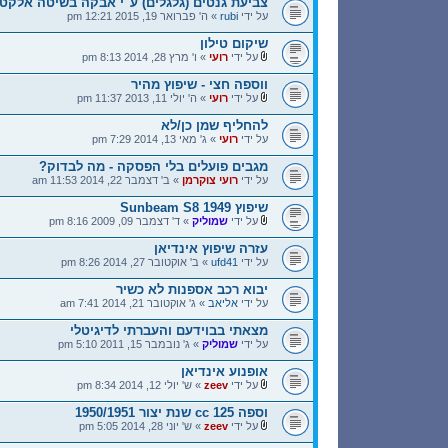
צביעת גנטים (גלגלים) ע"י אבקה בשיטה אלקט
על ידי
rubi
» ה' פברואר 19, 2015 12:21 pm
שיקום טילון
על ידי
רועי
» ו' מרץ 28, 2014 8:13 pm
ווספה חצי - שיפוץ מהיר
על ידי
רועי
» ה' יולי 11, 2013 11:37 pm
להחליף שמן כן/לא
על ידי
רועי
» ג' מאי 13, 2014 7:29 pm
מגבים פועלים בלי הפסקה - מה לבדוק?
על ידי
רועי צוקרמן
» ב' דצמבר 22, 2014 11:53 am
שיפוץ Sunbeam S8 1949
על ידי
שמוליק
» ד' דצמבר 09, 2009 8:16 pm
עזרה שיפוץ אינדיאן
על ידי
ufd41
» ב' אוקטובר 27, 2014 8:26 pm
יבוא רכב אספנות לא כשיר
על ידי
אליאב
» ג' אוקטובר 21, 2014 7:41 am
מצאתי בבוידעם והעברתי לדיגיטלי
על ידי
שמוליק
» ג' נובמבר 15, 2011 5:10 pm
אופנוע אינדיאן
על ידי
zeev
» ש' יולי 12, 2014 8:34 pm
וספה 125 cc שנת יצור 1950/1951
על ידי
zeev
» ש' יוני 28, 2014 5:05 pm