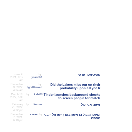
facebook
כלי שיתוף
הודעות אחרונות בפורום
June 9,
by:
פסיכיאטר פרטי
2024, 8:19
yossi351
am
December
by:
Did the Lakers miss out on their
9, 2022,
fgdrtBenkert
probability upon a Kyrie Ir
4:04 am
March 10,
by:
kafa88
Tinder launches background checks
2022, 5:30
to screen people for match
am
February
by:
Pertres
איפה אני יכול
21, 2022,
4:32 pm
December
אריה ג.
by:
האוטו מוביל הראשון בארץ ישראל – בני
7, 2021,
הספל/
6:18 pm