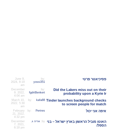
facebook
כלי שיתוף
הודעות אחרונות בפורום
פסיכיאטר פרטי
by:
June 9,
2024, 8:19
yossi351
am
December
by:
Did the Lakers miss out on their
9, 2022,
fgdrtBenkert
probability upon a Kyrie Ir
4:04 am
March 10,
by:
kafa88
Tinder launches background checks
2022, 5:30
to screen people for match
am
איפה אני יכול
Pertres
by:
February
21, 2022,
4:32 pm
האוטו מוביל הראשון בארץ ישראל – בני
by:
אריה ג.
December
7, 2021,
הספל/
6:18 pm